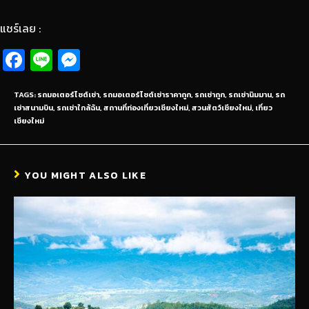
แชร์เลย :
Fa
Li
M
ce
n
es
b
e
se
TAGS:
รถมอเตอร์ไซต์เช่า
,
รถมอเตอร์ไซต์เช่าราคาถูก
,
รถเช่าถูก
,
รถเช่านิมมาน
,
รถ
เช่าสนามบิน
,
รถเช่าใกล้ฉัน
,
สถานที่ท่องเที่ยวเชียงใหม่
,
สวนสัตว์เชียงใหม่
,
เที่ยว
o
n
เชียงใหม่
o
g
k
er
YOU MIGHT ALSO LIKE