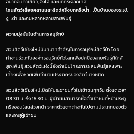
อนากอนดาเขียว, จิงโจ้ และนกกระจอกเทศ
โซนสัตว์เลื้อยคลานและสัตว์ครึ่งบกครึ่งน้ำ
: เป็นบ้านของจระเข้,
งู, เต่า และกบหลากหลายสายพันธุ์
ความมุ่งมั่นในด้านการอนุรักษ์
สวนสัตว์เชียงใหม่มีบทบาทสำคัญในการอนุรักษ์สัตว์ป่า โดย
ทำงานร่วมกับองค์กรอนุรักษ์ทั่วโลกเพื่อปกป้องสายพันธุ์ที่ใกล้
สูญพันธุ์ สวนสัตว์แห่งนี้ยังดำเนินโครงการผสมพันธุ์และเพาะ
เลี้ยงเพื่อช่วยเพิ่มจำนวนประชากรของสัตว์บางชนิด
สวนสัตว์เชียงใหม่เปิดให้ประชาชนทั่วไปเข้าชมทุกวัน ตั้งแต่เวลา
08.30 น. ถึง 16.30 น. ผู้เข้าชมสามารถซื้อตั๋วเข้าชมที่หน้าประตู
หรือออนไลน์ล่วงหน้า ราคาตั๋วแตกต่างกันไปตามประเภทของตั๋ว
และอายุผู้เข้าชม