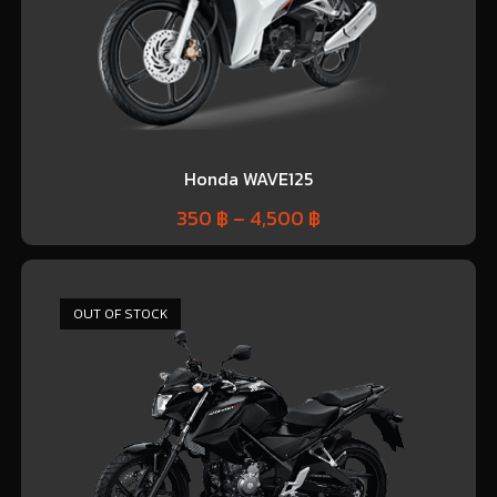
Honda WAVE125
350
฿
–
4,500
฿
OUT OF STOCK