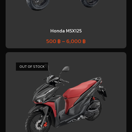
Honda MSX125
500
฿
–
6,000
฿
OUT OF STOCK