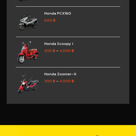
Honda PCX160
600
฿
Honda Scoopy i
300
฿
–
4,000
฿
Honda Zoomer-X
300
฿
–
4,000
฿