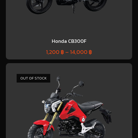
Honda CB300F
1,200
฿
–
14,000
฿
OUT OF STOCK