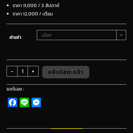
ราคา 11,000 / 3 สัปดาห์
ราคา 12,000 / เดือน
เลือก
ค่าเช่า
-
+
หยิบใส่ตะกร้า
แชร์เลย :
Fa
Li
M
ce
n
es
b
e
se
o
n