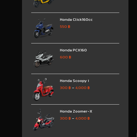
Honda Click160cc
550
฿
Honda PCX160
600
฿
Honda Scoopy i
300
฿
–
4,000
฿
Honda Zoomer-X
300
฿
–
4,000
฿