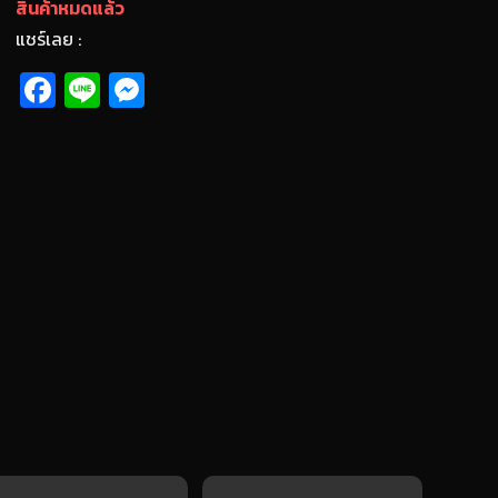
สินค้าหมดแล้ว
แชร์เลย :
Fa
Li
M
ce
n
es
b
e
se
o
n
o
g
k
er