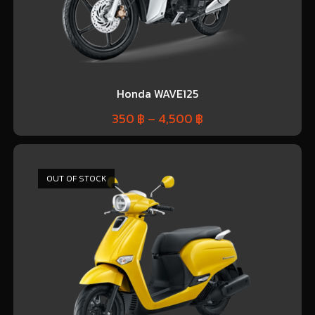
Honda WAVE125
350
฿
–
4,500
฿
OUT OF STOCK