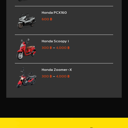
Honda PCX160
600
฿
Honda Scoopy i
300
฿
–
4,000
฿
Honda Zoomer-X
300
฿
–
4,000
฿