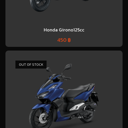
Honda Girono125cc
450
฿
OUT OF STOCK