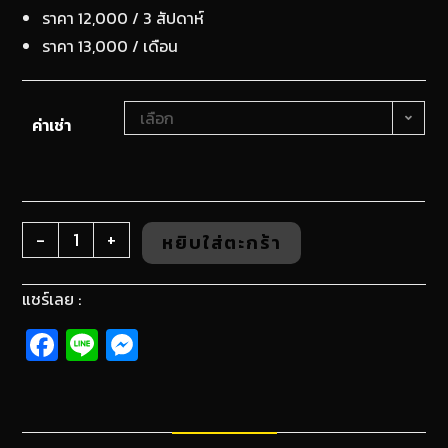
ราคา 12,000 / 3 สัปดาห์
ราคา 13,000 / เดือน
เลือก
ค่าเช่า
-
+
หยิบใส่ตะกร้า
แชร์เลย :
Fa
Li
M
ce
n
es
b
e
se
o
n