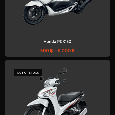
Honda PCX150
500
฿
–
6,000
฿
OUT OF STOCK